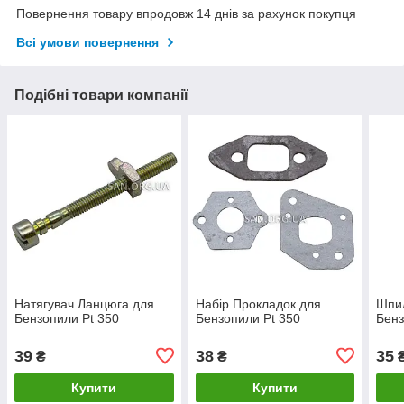
Повернення товару впродовж 14 днів за рахунок покупця
Всі умови повернення
Подібні товари компанії
Натягувач Ланцюга для
Набір Прокладок для
Шпи
Бензопили Pt 350
Бензопили Pt 350
Бенз
39
38
35
₴
₴
Купити
Купити