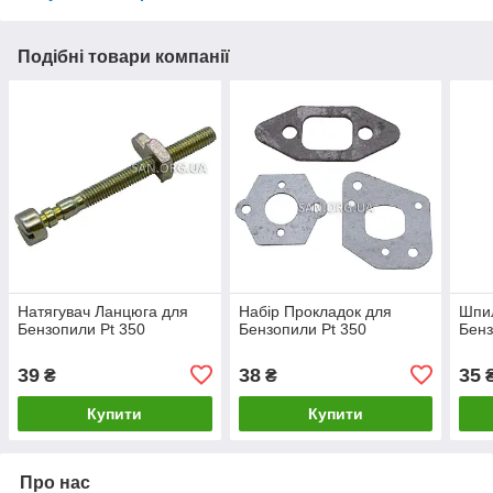
Подібні товари компанії
Натягувач Ланцюга для
Набір Прокладок для
Шпи
Бензопили Pt 350
Бензопили Pt 350
Бенз
39
38
35
₴
₴
Купити
Купити
Про нас