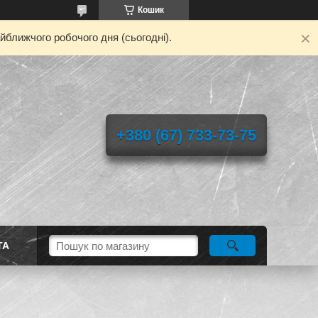
Кошик
йближчого робочого дня (сьогодні).
+380 (67) 733-73-75
ТА