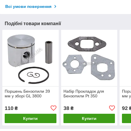
Всі умови повернення
Подібні товари компанії
Поршень Бензопили 39
Набір Прокладок для
Пор
мм у зборі GL 3800
Бензопили Pt 350
мм у
110
38
92
₴
₴
Купити
Купити