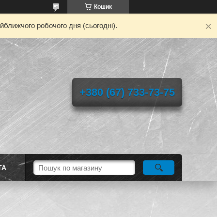
Кошик
йближчого робочого дня (сьогодні).
+380 (67) 733-73-75
ТА