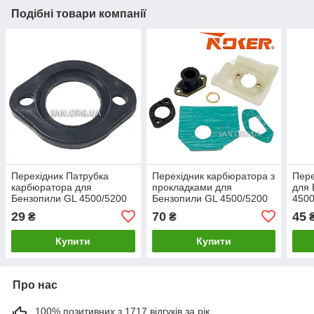
Подібні товари компанії
Перехідник Патрубка
Перехідник карбюратора з
Пере
карбюратора для
прокладками для
для 
Бензопили GL 4500/5200
Бензопили GL 4500/5200
4500
(NOKER)
29
70
45
₴
₴
Купити
Купити
Про нас
100% позитивних з 1717 відгуків за рік