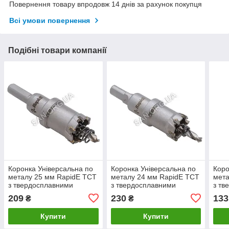
Повернення товару впродовж 14 днів за рахунок покупця
Всі умови повернення
Подібні товари компанії
Коронка Універсальна по
Коронка Універсальна по
Коро
металу 25 мм RapidE TCT
металу 24 мм RapidE TCT
мета
з твердосплавними
з твердосплавними
з тв
напайками
напайками
нап
209
230
133
₴
₴
Купити
Купити