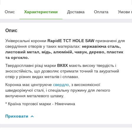
Опис
Характеристики
Доставка
Оплата
Умови 
Опис
Універсальні коронки
RapidE TCT HOLE SAW
призначені для
свердління отворів у таких матеріалах:
нержавіюча сталь,
листовий метал, мідь, алюміній, чавун, дерево, пластик
та оргскло.
Твердосплавні різці марки
ВК8Х
мають високу твердість і
зносостійкість, що дозволяє отримати точний та акуратний
отвір у різних видах металів і сплавах.
Коронка має центруюче
свердло
, з високоякісної
швидкоріжучої сталі, і спеціальну пружину для легкого
вилучення металевого шламу.
* Країна торгової марки - Німеччина
Приховати