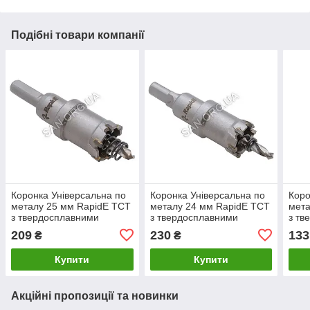
Подібні товари компанії
Коронка Універсальна по
Коронка Універсальна по
Коро
металу 25 мм RapidE TCT
металу 24 мм RapidE TCT
мета
з твердосплавними
з твердосплавними
з тв
напайками
напайками
нап
209
230
133
₴
₴
Купити
Купити
Акційні пропозиції та новинки