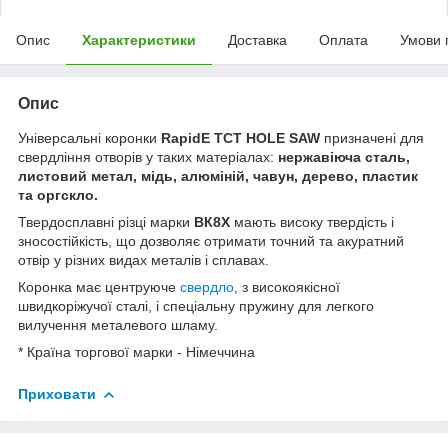
Опис
Характеристики
Доставка
Оплата
Умови 
Опис
Універсальні коронки
RapidE TCT HOLE SAW
призначені для
свердління отворів у таких матеріалах:
нержавіюча сталь,
листовий метал, мідь, алюміній, чавун, дерево, пластик
та оргскло.
Твердосплавні різці марки
ВК8Х
мають високу твердість і
зносостійкість, що дозволяє отримати точний та акуратний
отвір у різних видах металів і сплавах.
Коронка має центруюче
свердло
, з високоякісної
швидкоріжучої сталі, і спеціальну пружину для легкого
вилучення металевого шламу.
* Країна торгової марки - Німеччина
Приховати