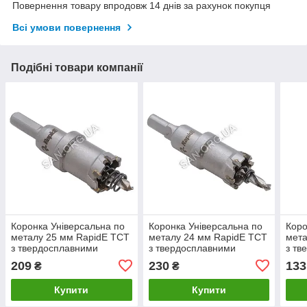
Повернення товару впродовж 14 днів за рахунок покупця
Всі умови повернення
Подібні товари компанії
Коронка Універсальна по
Коронка Універсальна по
Коро
металу 25 мм RapidE TCT
металу 24 мм RapidE TCT
мета
з твердосплавними
з твердосплавними
з тв
напайками
напайками
нап
209
230
133
₴
₴
Купити
Купити