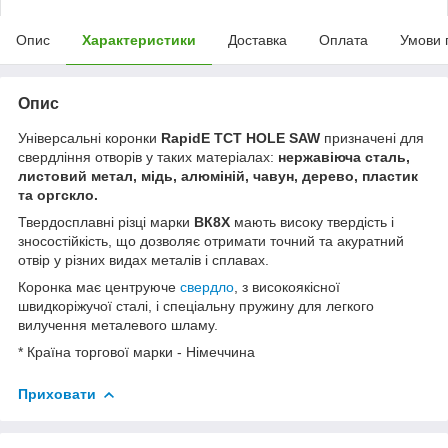
Опис
Характеристики
Доставка
Оплата
Умови 
Опис
Універсальні коронки
RapidE TCT HOLE SAW
призначені для
свердління отворів у таких матеріалах:
нержавіюча сталь,
листовий метал, мідь, алюміній, чавун, дерево, пластик
та оргскло.
Твердосплавні різці марки
ВК8Х
мають високу твердість і
зносостійкість, що дозволяє отримати точний та акуратний
отвір у різних видах металів і сплавах.
Коронка має центруюче
свердло
, з високоякісної
швидкоріжучої сталі, і спеціальну пружину для легкого
вилучення металевого шламу.
* Країна торгової марки - Німеччина
Приховати