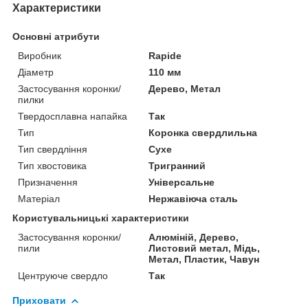
Характеристики
Основні атрибути
Виробник
Rapide
Діаметр
110 мм
Застосування коронки/
Дерево, Метал
пилки
Твердосплавна напайка
Так
Тип
Коронка свердлильна
Тип свердління
Сухе
Тип хвостовика
Тригранний
Призначення
Універсальне
Матеріал
Нержавіюча сталь
Користувальницькі характеристики
Застосування коронки/
Алюміній, Дерево,
пили
Листовий метал, Мідь,
Метал, Пластик, Чавун
Центруюче свердло
Так
Приховати