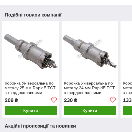
Подібні товари компанії
Коронка Універсальна по
Коронка Універсальна по
Коро
металу 25 мм RapidE TCT
металу 24 мм RapidE TCT
мета
з твердосплавними
з твердосплавними
з тв
напайками
напайками
нап
209
230
133
₴
₴
Купити
Купити
Акційні пропозиції та новинки