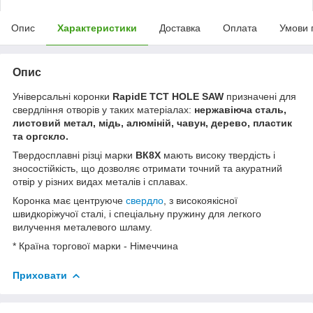
Опис
Характеристики
Доставка
Оплата
Умови 
Опис
Універсальні коронки
RapidE TCT HOLE SAW
призначені для
свердління отворів у таких матеріалах:
нержавіюча сталь,
листовий метал, мідь, алюміній, чавун, дерево, пластик
та оргскло.
Твердосплавні різці марки
ВК8Х
мають високу твердість і
зносостійкість, що дозволяє отримати точний та акуратний
отвір у різних видах металів і сплавах.
Коронка має центруюче
свердло
, з високоякісної
швидкоріжучої сталі, і спеціальну пружину для легкого
вилучення металевого шламу.
* Країна торгової марки - Німеччина
Приховати