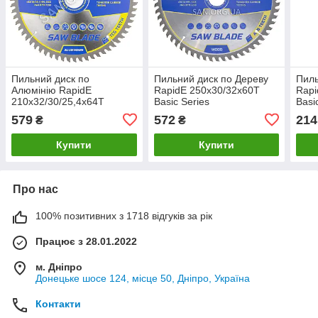
Пильний диск по
Пильний диск по Дереву
Пиль
Алюмінію RapidE
RapidE 250х30/32х60Т
Rapi
210х32/30/25,4х64Т
Basic Series
Basi
Aluminium Basic Series
579
572
214
₴
₴
Купити
Купити
Про нас
100% позитивних з 1718 відгуків за рік
Працює з 28.01.2022
м. Дніпро
Донецьке шосе 124, місце 50, Дніпро, Україна
Контакти