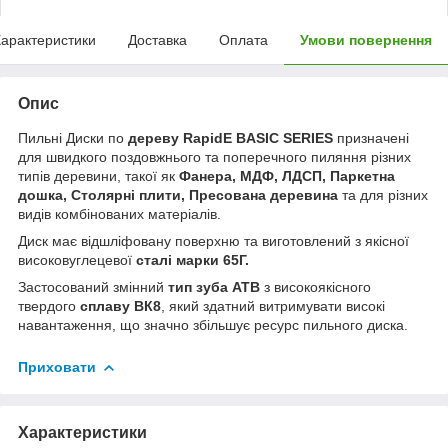
арактеристики
Доставка
Оплата
Умови повернення
Опис
Пильні Диски по
дереву RapidE BASIC SERIES
призначені
для швидкого поздовжнього та поперечного пиляння різних
типів деревини, такої як
Фанера, МДФ, ЛДСП, Паркетна
дошка, Столярні плити, Пресована деревина
та для різних
видів комбінованих матеріалів.
Диск має відшліфовану поверхню та виготовлений з якісної
високовуглецевої
сталі марки 65Г.
Застосований змінний
тип зуба ATB
з високоякісного
твердого
сплаву ВК8
, який здатний витримувати високі
навантаження, що значно збільшує ресурс пильного диска.
Приховати
Характеристики