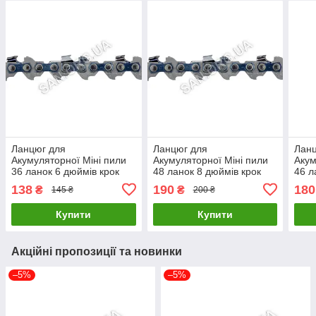
Ланцюг для
Ланцюг для
Лан
Акумуляторної Міні пили
Акумуляторної Міні пили
Акум
36 ланок 6 дюймів крок
48 ланок 8 дюймів крок
46 л
1/4; 1,1 мм Procraft
1/4; 1,1 мм Procraft
Proc
138
190
180
₴
₴
145 ₴
200 ₴
Купити
Купити
Акційні пропозиції та новинки
–5%
–5%