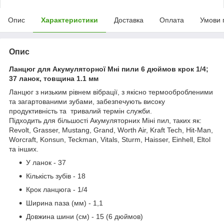
Опис
Характеристики
Доставка
Оплата
Умови 
Опис
Ланцюг для Акумуляторної Мні пили 6 дюймов крок 1/4;
37 ланок, товщина 1.1 мм
Ланцюг з низьким рівнем вібрації, з якісно термообробленими
та загартованими зубами, забезпечують високу
продуктивність та тривалий термін служби.
Підходить для більшості Акумуляторних Міні пил, таких як:
Revolt, Grasser, Mustang, Grand, Worth Air, Kraft Tech, Hit-Man,
Worcraft, Konsun, Teckman, Vitals, Sturm, Haisser, Einhell, Eltol
та інших.
У ланок - 37
Кількість зубів - 18
Крок ланцюга - 1/4
Ширина паза (мм) - 1,1
Довжина шини (см) - 15 (6 дюймов)