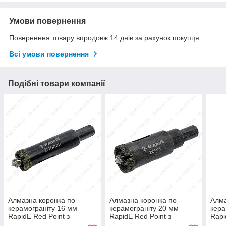
Умови повернення
Повернення товару впродовж 14 днів за рахунок покупця
Всі умови повернення
Подібні товари компанії
Алмазна коронка по
Алмазна коронка по
Алма
керамограніту 16 мм
керамограніту 20 мм
кера
RapidE Red Point з
RapidE Red Point з
Rapi
Центруючим свердлом на
Центруючим свердлом на
Цен