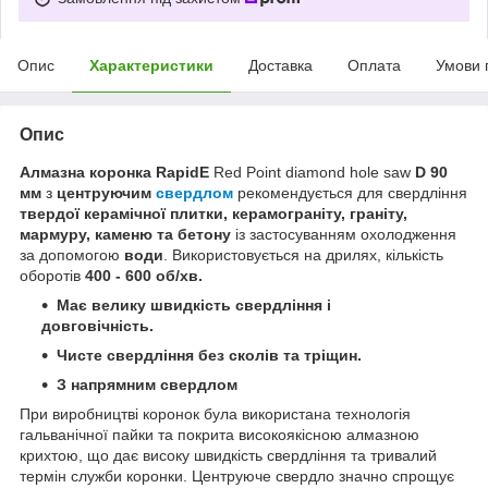
Опис
Характеристики
Доставка
Оплата
Умови 
Опис
Алмазна коронка RapidE
Red Point diamond hole saw
D 90
мм
з
центруючим
свердлом
рекомендується для свердління
твердої керамічної плитки, керамограніту, граніту,
мармуру, каменю та бетону
із застосуванням охолодження
за допомогою
води
. Використовується на дрилях, кількість
оборотів
400 - 600 об/хв.
Має велику швидкість свердління і
довговічність.
Чисте свердління без сколів та тріщин.
З напрямним свердлом
При виробництві коронок була використана технологія
гальванічної пайки та покрита високоякісною алмазною
крихтою, що дає високу швидкість свердління та тривалий
термін служби коронки. Центруюче свердло значно спрощує