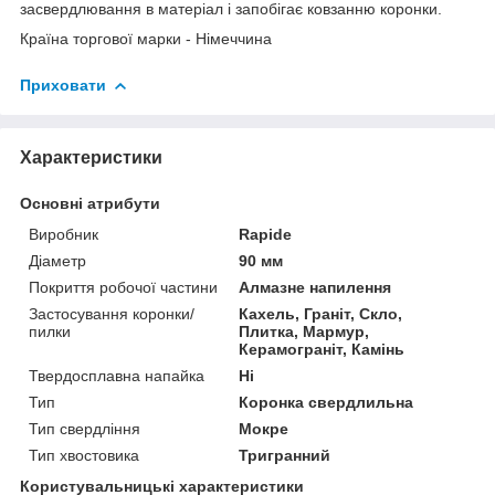
засвердлювання в матеріал і запобігає ковзанню коронки.
Країна торгової марки - Німеччина
Приховати
Характеристики
Основні атрибути
Виробник
Rapide
Діаметр
90 мм
Покриття робочої частини
Алмазне напилення
Застосування коронки/
Кахель, Граніт, Скло,
пилки
Плитка, Мармур,
Керамограніт, Камінь
Твердосплавна напайка
Ні
Тип
Коронка свердлильна
Тип свердління
Мокре
Тип хвостовика
Тригранний
Користувальницькі характеристики