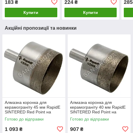
183
224
285
₴
₴
дриль
дриль
дри
Купити
Купити
Акційні пропозиції та новинки
Алмазна коронка для
Алмазна коронка для
керамограніту 45 мм RapidE
керамограніту 40 мм RapidE
SINTERED Red Point на
SINTERED Red Point на
Дриль
Дриль
Готово до відправки
Готово до відправки
1 093
907
₴
₴