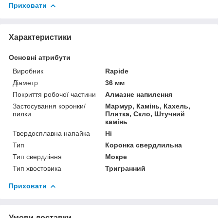
Приховати
Характеристики
Основні атрибути
Виробник
Rapide
Діаметр
36 мм
Покриття робочої частини
Алмазне напилення
Застосування коронки/
Мармур, Камінь, Кахель,
пилки
Плитка, Скло, Штучний
камінь
Твердосплавна напайка
Ні
Тип
Коронка свердлильна
Тип свердління
Мокре
Тип хвостовика
Тригранний
Приховати
Умови доставки