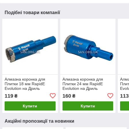
Подібні товари компанії
Алмазна коронка для
Алмазна коронка для
Алма
Плитки 18 мм RapidE
Плитки 24 мм RapidE
Плит
Evolution на Дриль
Evolution на Дриль
Evol
119
160
113
₴
₴
Купити
Купити
Акційні пропозиції та новинки