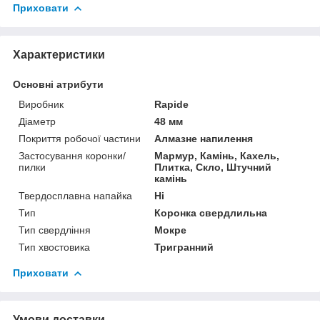
Приховати
Характеристики
Основні атрибути
Виробник
Rapide
Діаметр
48 мм
Покриття робочої частини
Алмазне напилення
Застосування коронки/
Мармур, Камінь, Кахель,
пилки
Плитка, Скло, Штучний
камінь
Твердосплавна напайка
Ні
Тип
Коронка свердлильна
Тип свердління
Мокре
Тип хвостовика
Тригранний
Приховати
Умови доставки