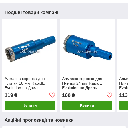
Подібні товари компанії
Алмазна коронка для
Алмазна коронка для
Алма
Плитки 18 мм RapidE
Плитки 24 мм RapidE
Плит
Evolution на Дриль
Evolution на Дриль
Evol
119
160
113
₴
₴
Купити
Купити
Акційні пропозиції та новинки