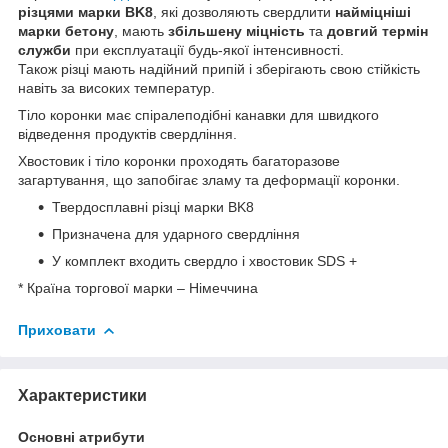
різцями марки BK8
, які дозволяють свердлити
найміцніші
марки бетону
, мають
збільшену міцність
та
довгий термін
служби
при експлуатації будь-якої інтенсивності.
Також різці мають надійний припій і зберігають свою стійкість
навіть за високих температур.
Тіло коронки має спіралеподібні канавки для швидкого
відведення продуктів свердління.
Хвостовик і тіло коронки проходять багаторазове
загартування, що запобігає зламу та деформації коронки.
Твердосплавні різці марки BK8
Призначена для ударного свердління
У комплект входить свердло і хвостовик SDS +
* Країна торгової марки – Німеччина
Приховати
Характеристики
Основні атрибути