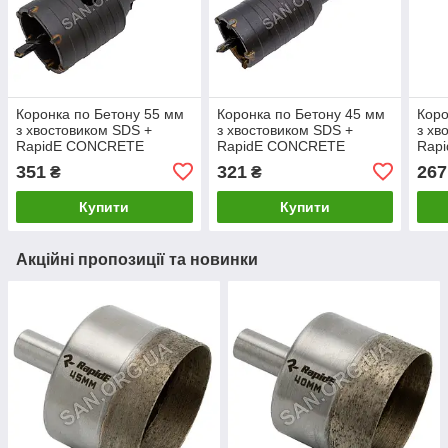
Коронка по Бетону 55 мм
Коронка по Бетону 45 мм
Коро
з хвостовиком SDS +
з хвостовиком SDS +
з хв
RapidE CONCRETE
RapidE CONCRETE
Rap
351
321
267
₴
₴
Купити
Купити
Акційні пропозиції та новинки