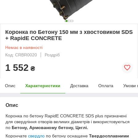
Коронка по Бетону 150 мм з хвостовиком SDS
+ RapidE CONCRETE
Немає в наявності
Код: CRBR0020
Роздріб
1 552
₴
Опис
Характеристики
Доставка
Оплата
Умови 
Опис
Коронка по бетону RapidE CONCRETE SDS plus призначені
для свердління отворів великих діаметрів і використовуються
по
Бетону, Армованому бетону, Цеглі.
Корончате
свердло
по бетону оснащене
Твердосплавними