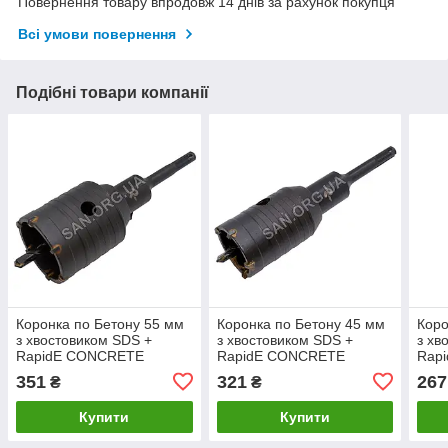
Повернення товару впродовж 14 днів за рахунок покупця
Всі умови повернення
Подібні товари компанії
Коронка по Бетону 55 мм
Коронка по Бетону 45 мм
Коро
з хвостовиком SDS +
з хвостовиком SDS +
з хв
RapidE CONCRETE
RapidE CONCRETE
Rap
351
321
267
₴
₴
Купити
Купити