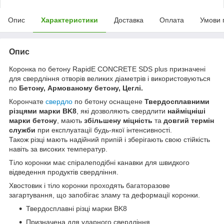
Опис
Характеристики
Доставка
Оплата
Умови 
Опис
Коронка по бетону RapidE CONCRETE SDS plus призначені
для свердління отворів великих діаметрів і використовуються
по
Бетону, Армованому бетону, Цеглі.
Корончате
свердло
по бетону оснащене
Твердосплавними
різцями марки BK8
, які дозволяють свердлити
найміцніші
марки бетону
, мають
збільшену міцність
та
довгий термін
служби
при експлуатації будь-якої інтенсивності.
Також різці мають надійний припій і зберігають свою стійкість
навіть за високих температур.
Тіло коронки має спіралеподібні канавки для швидкого
відведення продуктів свердління.
Хвостовик і тіло коронки проходять багаторазове
загартування, що запобігає зламу та деформації коронки.
Твердосплавні різці марки BK8
Призначена для ударного свердління