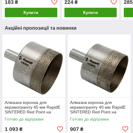
183
224
285
₴
₴
дриль
дриль
дри
Купити
Купити
Акційні пропозиції та новинки
Алмазна коронка для
Алмазна коронка для
керамограніту 45 мм RapidE
керамограніту 40 мм RapidE
SINTERED Red Point на
SINTERED Red Point на
Дриль
Дриль
Готово до відправки
Готово до відправки
1 093
907
₴
₴