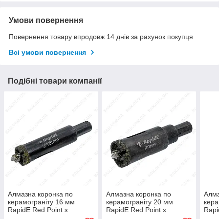
Умови повернення
Повернення товару впродовж 14 днів за рахунок покупця
Всі умови повернення
Подібні товари компанії
Алмазна коронка по
Алмазна коронка по
Алма
керамограніту 16 мм
керамограніту 20 мм
кера
RapidE Red Point з
RapidE Red Point з
Rapi
Центруючим свердлом на
Центруючим свердлом на
Цен