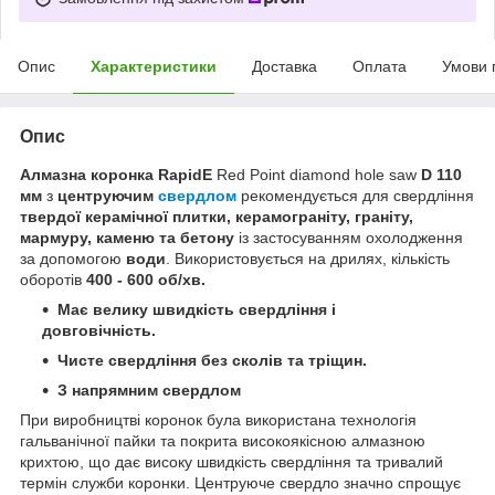
Опис
Характеристики
Доставка
Оплата
Умови 
Опис
Алмазна коронка RapidE
Red Point diamond hole saw
D 110
мм
з
центруючим
свердлом
рекомендується для свердління
твердої керамічної плитки, керамограніту, граніту,
мармуру, каменю та бетону
із застосуванням охолодження
за допомогою
води
. Використовується на дрилях, кількість
оборотів
400 - 600 об/хв.
Має велику швидкість свердління і
довговічність.
Чисте свердління без сколів та тріщин.
З напрямним свердлом
При виробництві коронок була використана технологія
гальванічної пайки та покрита високоякісною алмазною
крихтою, що дає високу швидкість свердління та тривалий
термін служби коронки. Центруюче свердло значно спрощує