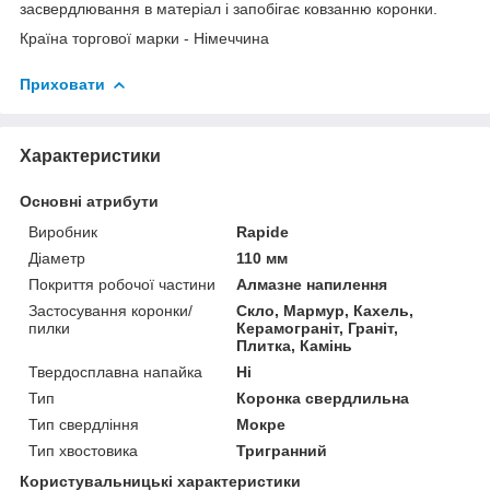
засвердлювання в матеріал і запобігає ковзанню коронки.
Країна торгової марки - Німеччина
Приховати
Характеристики
Основні атрибути
Виробник
Rapide
Діаметр
110 мм
Покриття робочої частини
Алмазне напилення
Застосування коронки/
Скло, Мармур, Кахель,
пилки
Керамограніт, Граніт,
Плитка, Камінь
Твердосплавна напайка
Ні
Тип
Коронка свердлильна
Тип свердління
Мокре
Тип хвостовика
Тригранний
Користувальницькі характеристики