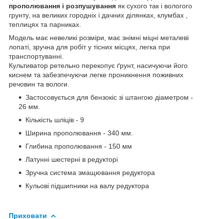
прополювання і розпушування
як сухого так і вологого
грунту, на великих городніх і дачних ділянках, клумбах ,
теплицях та парниках.
Модель має невеликі розміри, має знімні міцні металеві
лопаті, зручна для робіт у тісних місцях, легка при
транспортуванні.
Культиватор ретельно перекопує ґрунт, насичуючи його
киснем та забезпечуючи легке проникнення поживних
речовин та вологи.
Застосовується для бензокіс зі штангою діаметром -
26 мм.
Кількість шліців - 9
Ширина прополювання - 340 мм.
Глибина прополювання - 150 мм
Латунні шестерні в редукторі
Зручна система змащювання редуктора
Кульові підшипники на валу редуктора
Приховати