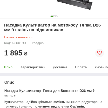
Насадка Культиватор на мотокосу Тяпка D26
мм 9 шліць на підшипниках
Немає в наявності
Код: КС00190
Роздріб
1 895
₴
Опис
Характеристики
Доставка
Оплата
Умови п
Опис
Насадка Культиватор-Тяпка для Бензокоси D26 мм 9
шліців
Культиватор надійно кріпиться замість нижнього редуктора на
триммер і
значно полегшує видалення бур'янів,