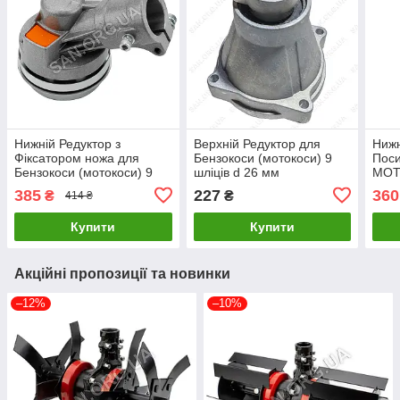
Нижній Редуктор з
Верхній Редуктор для
Нижн
Фіксатором ножа для
Бензокоси (мотокоси) 9
Поси
Бензокоси (мотокоси) 9
шліців d 26 мм
MOT
шліців d 26 мм
385
227
360
₴
₴
414 ₴
Купити
Купити
Акційні пропозиції та новинки
–12%
–10%