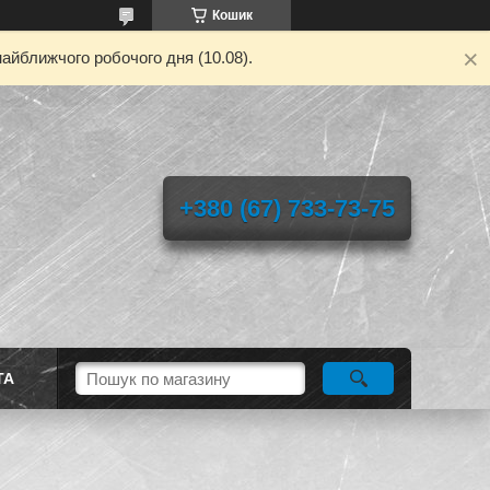
Кошик
айближчого робочого дня (10.08).
+380 (67) 733-73-75
ТА