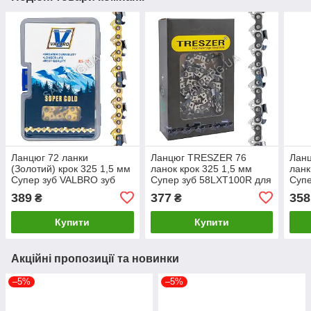
Ланцюг 72 ланки
Ланцюг TRESZER 76
Лан
(Золотий) крок 325 1,5 мм
ланок крок 325 1,5 мм
ланк
Супер зуб VALBRO зуб
Супер зуб 58LXT100R для
Супе
для бензопили 45 см
бензопили 50см
бенз
389
377
358
₴
₴
Купити
Купити
Акційні пропозиції та новинки
–5%
–5%