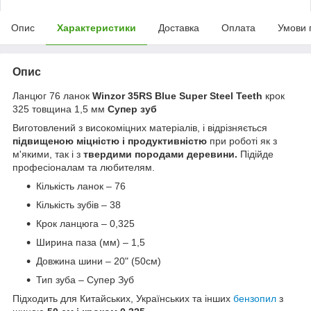
Опис
Характеристики
Доставка
Оплата
Умови 
Опис
Ланцюг 76 ланок
Winzor 35RS Blue Super Steel Teeth
крок
325 товщина 1,5 мм
Супер зуб
Виготовлений з високоміцних матеріалів, і відрізняється
підвищеною міцністю і продуктивністю
при роботі як з
м'якими, так і з
твердими породами деревини.
Підійде
професіоналам та любителям.
Кількість ланок – 76
Кількість зубів – 38
Крок ланцюга – 0,325
Ширина паза (мм) – 1,5
Довжина шини – 20" (50см)
Тип зуба – Супер Зуб
Підходить для Китайських, Українських та інших
бензопил
з