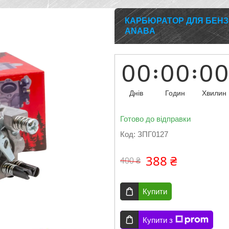
КАРБЮРАТОР ДЛЯ БЕНЗО
ANABA
0
0
0
0
0
0
Днів
Годин
Хвилин
Готово до відправки
Код:
ЗПГ0127
388 ₴
400 ₴
Купити
Купити з