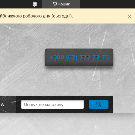
Кошик
йближчого робочого дня (сьогодні).
+380 (67) 733-73-75
ТА