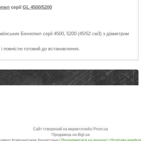
опил
серії
GL 4500/5200
аїнських Бензопил серії 4500, 5200 (45/52 см3) з діаметром
 повністю готовий до встановлення.
Сайт створений на маркетплейсі
Prom.ua
Продавець на Bigl.ua
SAN Інструмент Комплектуючі Запчастини |
Поскаржитися на контент
|
Політика конфід