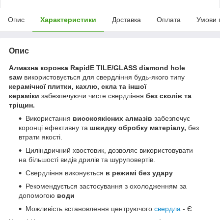
Опис
Характеристики
Доставка
Оплата
Умови 
Опис
Алмазна коронка RapidE TILE/GLASS diamond hole
saw
використовується для свердління будь-якого типу
керамічної плитки, кахлю, скла та іншої
кераміки
забезпечуючи чисте свердління
без
сколів та
тріщин.
Використання
високоякісних алмазів
забезпечує
коронці ефективну та
швидку обробку матеріалу,
без
втрати якості.
Циліндричний хвостовик, дозволяє використовувати
на більшості видів дрилів та шуруповертів.
Свердління виконується
в режимі без удару
Рекомендується застосування з охолодженням за
допомогою
води
Можливість встановлення центруючого
свердла
- Є