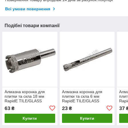
Всі умови повернення
Подібні товари компанії
Алмазна коронка для
Алмазна коронка для
Алма
плитки та скла 18 мм
плитки та скла 6 мм
плит
RapidE TILE/GLASS
RapidE TILE/GLASS
Rapi
63
23
37
₴
₴
Купити
Купити