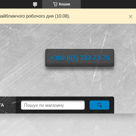
Кошик
айближчого робочого дня (10.08).
+380 (67) 733-73-75
ТА