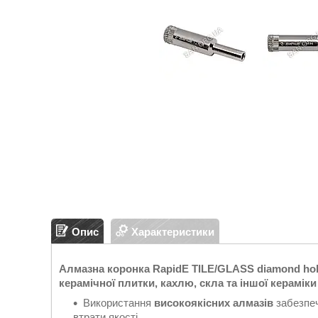
Опис
Характеристики
Алмазна коронка RapidE TILE/GLASS diamond ho
керамічної плитки, кахлю, скла та іншої керамік
Використання
високоякісних алмазів
забезпеч
втрати якості.