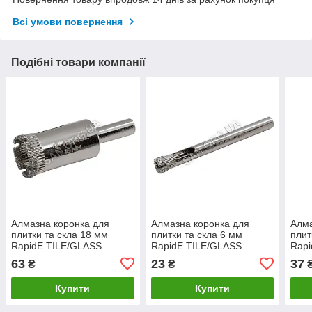
Всі умови повернення
Подібні товари компанії
Алмазна коронка для
Алмазна коронка для
Алма
плитки та скла 18 мм
плитки та скла 6 мм
плит
RapidE TILE/GLASS
RapidE TILE/GLASS
Rapi
63
23
37
₴
₴
Купити
Купити