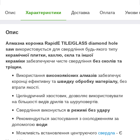
Опис
Характеристики
Доставка
Оплата
Умови 
Опис
Алмазна коронка RapidE TILE/GLASS diamond hole
saw
використовується для свердління будь-якого типу
керамічної плитки, кахлю, скла та іншої
кераміки
забезпечуючи чисте свердління
без
сколів та
тріщин.
Використання
високоякісних алмазів
забезпечує
коронці ефективну та
швидку обробку матеріалу,
без
втрати якості.
Циліндричний хвостовик, дозволяє використовувати
на більшості видів дрилів та шуруповертів.
Свердління виконується
в режимі без удару
Рекомендується застосування з охолодженням за
допомогою
води
Можливість встановлення центруючого
свердла
- Є