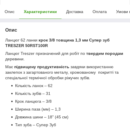
Опис
Характеристики
Доставка
Оплата
Умови 
Опис
Ланцюг 62 ланки
крок 3/8 товщина 1,3 мм Супер зуб
TRESZER
50RST100R
Ланцюг Treszer призначений для робіт по
твердим породам
деревини.
Має
підвищену продуктивність
завдяки використанню
заклепок з загартованого металу, хромованому покритті та
спеціальної термічної обробки ріжучих зубів.
Кількість ланок – 62
Кількість зубів – 31
Крок ланцюга – 3/8
Ширина паза (мм) – 1,3
Довжина шини – 18" (45 см)
Тип зуба – Супер Зуб