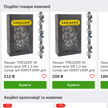
Подібні товари компанії
Ланцюг TRESZER 45
Ланцюг TRESZER 44
Лан
ланок крок 3/8 1,3 мм
ланки крок 3/8 1,3 мм
лано
Супер зуб 50RST100R для
Супер зуб 50RST100R для
Суп
бензопили 30 см
бензопили 30 см
212
208
189
₴
₴
Купити
Купити
Акційні пропозиції та новинки
–5%
–5%