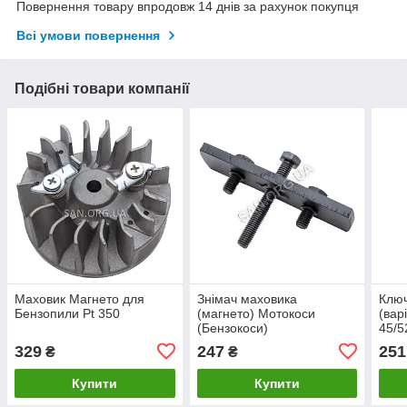
Повернення товару впродовж 14 днів за рахунок покупця
Всі умови повернення
Подібні товари компанії
Маховик Магнето для
Знімач маховика
Ключ
Бензопили Pt 350
(магнето) Мотокоси
(вар
(Бензокоси)
45/5
329
247
251
₴
₴
Купити
Купити