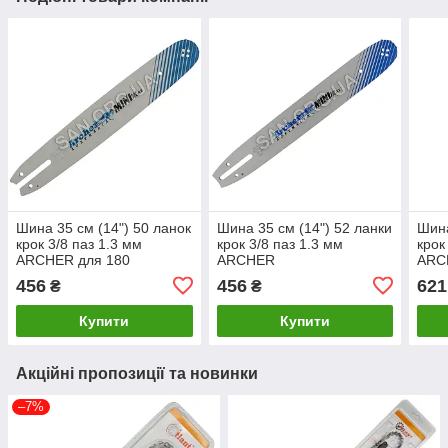
Шина 35 см (14") 50 ланок
Шина 35 см (14") 52 ланки
Шина
крок 3/8 паз 1.3 мм
крок 3/8 паз 1.3 мм
крок
ARCHER для 180
ARCHER
ARC
456
456
621
₴
₴
Купити
Купити
Акційні пропозиції та новинки
–7%