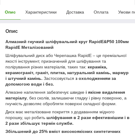
Опис
Характеристики
Доставка
Оплата
Умови п
Опис
Алмазний гнучкий шліфувальний круг RapidE&P50 100мм
RapidE Металізований
Шліфувальний диск або Черепашка RapidE – це преміальної
якості інструмент, призначений для шліфування та
полірування різних матеріалів, таких так:
кераміка,
керамограніт, граніт, плитка, натуральний камінь, мармур
і штучний камінь.
Застосовується
з охолодженням за
допомогою води і без.
Алмазне напилення забезпечує швидке
і якісне видалення
матеріалу
, без сколів, залишаючи гладку і рівну поверхню, а
гнучкість дозволяє обробляти поверхні складної форми.
Диск має металізоване покриття з додаванням мідного
порошку, що робить
шліфування в 2 рази ефективнішим і в
2 рази збільшує термін служби.
Збільшений до 25% вміст високоякісних синтетичних