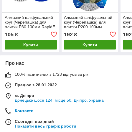
Алмазний шліфувальний
Алмазний шліфувальний
Алм
круг (Черепашка) для
круг (Черепашка) для
круг
плитки P30 100мм RapidE
плитки P200 100мм
плит
WET/Вологе шліфування
RapidE Металізований
Rapi
105
192
192
₴
₴
Купити
Купити
Про нас
100% позитивних з 1723 відгуків за рік
Працює з 28.01.2022
м. Дніпро
Донецьке шосе 124, місце 50, Дніпро, Україна
Контакти
Сьогодні вихідний
Показати весь графік роботи