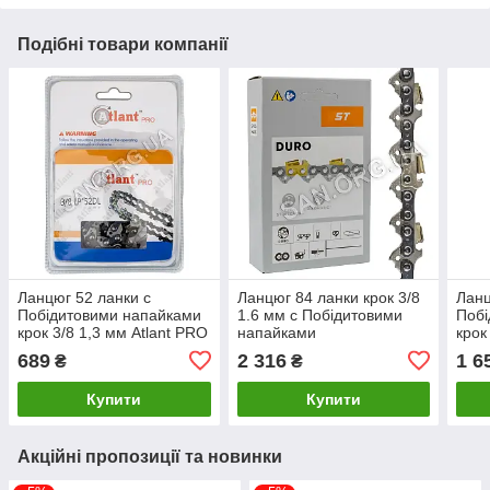
Подібні товари компанії
Ланцюг 52 ланки c
Ланцюг 84 ланки крок 3/8
Ланц
Побідитовими напайками
1.6 мм c Побідитовими
Побі
крок 3/8 1,3 мм Atlant PRO
напайками
крок
689
2 316
1 6
₴
₴
Купити
Купити
Акційні пропозиції та новинки