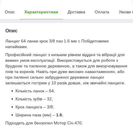
Опис
Характеристики
Доставка
Оплата
Умови 
Опис
Ланцюг 64 ланки крок 3/8 паз 1.6 мм c Побідитовими
напайками.
Професійний ланцюг з низьким рівнем віддачі та вібрації для
важких умов експлуатації. Використовується для роботи з
брудною та паленою деревиною, а також для викорчовування
пнів та коренів. Навіть при дуже високих навантаженнях, або
при пилянні сильно забрудненої деревини ланцюг
залишається гострим у 10 разів довше, ніж звичайні ланцюги.
Кількість ланок – 64;
Кількість зубів – 32;
Крок ланцюга – 3/8;
Ширина паза (мм) –
1.6
;
Підходить для бензопил Мотор Січ 470.