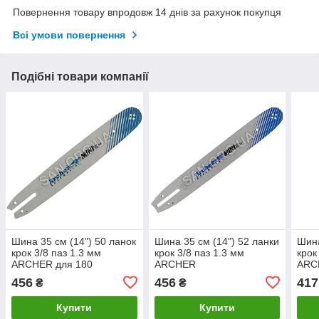
Повернення товару впродовж 14 днів за рахунок покупця
Всі умови повернення
Подібні товари компанії
Шина 35 см (14") 50 ланок
Шина 35 см (14") 52 ланки
Шина
крок 3/8 паз 1.3 мм
крок 3/8 паз 1.3 мм
крок
ARCHER для 180
ARCHER
ARC
456
456
417
₴
₴
Купити
Купити