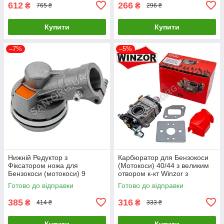
612
266
₴
₴
765 ₴
296 ₴
Купити
Купити
–7%
–5%
Нижній Редуктор з
Карбюратор для Бензокоси
Фіксатором ножа для
(Мотокоси) 40/44 з великим
Бензокоси (мотокоси) 9
отвором к-кт Winzor з
шліців d 26 мм
прокладками
Готово до відправки
Готово до відправки
385
316
₴
₴
414 ₴
333 ₴
Купити
Купити