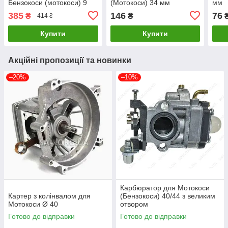
Бензокоси (мотокоси) 9
(Мотокоси) 34 мм
мм
шліців d 26 мм
(маленький)
385
146
76
₴
₴
414 ₴
Купити
Купити
Акційні пропозиції та новинки
–20%
–10%
Карбюратор для Мотокоси
Картер з колінвалом для
(Бензокоси) 40/44 з великим
Мотокоси Ø 40
отвором
Готово до відправки
Готово до відправки