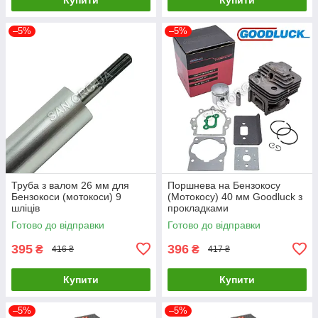
–5%
–5%
Труба з валом 26 мм для
Поршнева на Бензокосу
Бензокоси (мотокоси) 9
(Мотокосу) 40 мм Goodluck з
шліців
прокладками
Готово до відправки
Готово до відправки
395
396
₴
₴
416 ₴
417 ₴
Купити
Купити
–5%
–5%