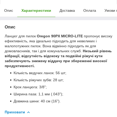
Опис
Характеристики
Доставка
Оплата
Умови 
Опис
Ланцюг для пилок
Oregon 90PX MICRO-LITE
пропонує високу
ефективність, яка ідеально підходить для невеликих і
малопотужних пилок. Вона відмінно підходить як для
домовласників, так і для комунальних служб.
Низький рівень
вібрації, відсутність відскоку та подвійні ріжучі кути
забезпечують знижену віддачу при збереженні високої
продуктивності.
Кількість ведучих ланок: 56 шт;
Кількість ріжучих зубів: 28 шт;
Крок ланцюга: 3/8";
Ширина паза: 1,1 мм (.043");
Довжина шини: 40 см (16").
Приховати