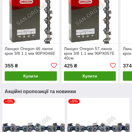
Ланцюг Oregon 46 ланок
Ланцюг Oregon 57 ланок
Ланц
крок 3/8 1.1 мм 90PX046E
крок 3/8 1.1 мм 90PX057E
крок
40см
355
425
374
₴
₴
Купити
Купити
Акційні пропозиції та новинки
–5%
–5%