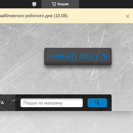
Кошик
айближчого робочого дня (10.08).
+380 (67) 733-73-75
ТА