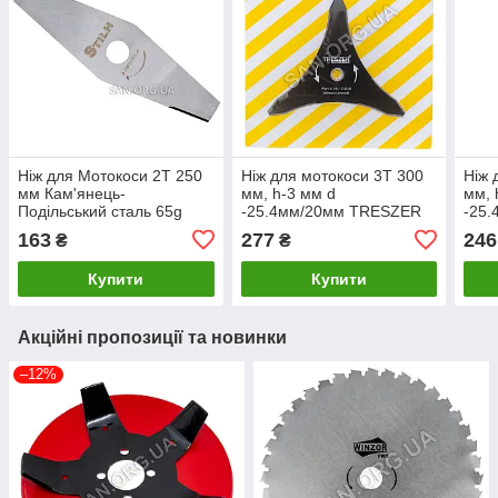
Ніж для Мотокоси 2Т 250
Ніж для мотокоси 3Т 300
Ніж 
мм Кам'янець-
мм, h-3 мм d
мм, 
Подільський сталь 65g
-25.4мм/20мм TRESZER
-25
163
277
246
₴
₴
Купити
Купити
Акційні пропозиції та новинки
–12%