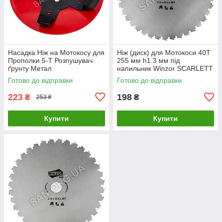
Насадка Ніж на Мотокосу для
Ніж (диск) для Мотокоси 40Т
Прополки 5-Т Розпушувач
255 мм h1.3 мм під
ґрунту Метал
напильник Winzor SCARLETT
Готово до відправки
Готово до відправки
223
198
₴
₴
253 ₴
Купити
Купити