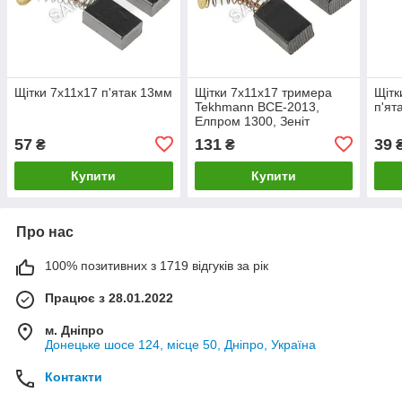
Щітки 7х11х17 п'ятак 13мм
Щітки 7х11х17 тримера
Щітк
Tekhmann BCE-2013,
п'ят
Елпром 1300, Зеніт
ЗТС-1450 пружина п'ятак
57
131
39
₴
₴
Купити
Купити
Про нас
100% позитивних з 1719 відгуків за рік
Працює з 28.01.2022
м. Дніпро
Донецьке шосе 124, місце 50, Дніпро, Україна
Контакти