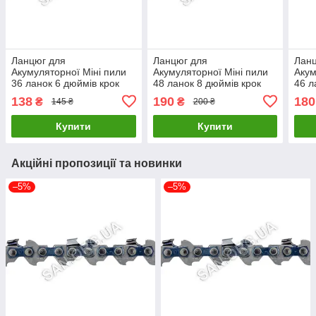
Ланцюг для
Ланцюг для
Лан
Акумуляторної Міні пили
Акумуляторної Міні пили
Акум
36 ланок 6 дюймів крок
48 ланок 8 дюймів крок
46 л
1/4; 1,1 мм Procraft
1/4; 1,1 мм Procraft
Proc
138
190
180
₴
₴
145 ₴
200 ₴
Купити
Купити
Акційні пропозиції та новинки
–5%
–5%