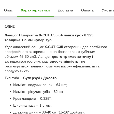
Опис
Характеристики
Доставка
Оплата
Умови 
Опис
Ланцюг Husqvarna X-CUT C35 64 ланки крок 0.325
товщина 1.5 мм Супер зуб
Удосконалений ланцюг
X-CUT C35
створений для постійного
професійного використання на бензопилах з кубічним
об'ємом 45-60 см3. Ланцюг
довго тримає заточку
і
залишається гострим, має
високу міцність
і
не
розтягується
, завдяки чому має високу ефективність та
продуктивність.
Тип зуба –
Суперзуб / Долото.
Кількість ведучих ланок – 64 шт.;
Кількість ріжучих зубів – 32 шт.;
Крок ланцюга – 0.325";
Ширина паза – 1.5 мм;
Довжина шини – 38-40 см (15-16" дюймів).