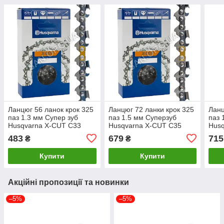
Ланцюг 56 ланок крок 325
Ланцюг 72 ланки крок 325
Ланц
паз 1.3 мм Супер зуб
паз 1.5 мм Суперзуб
паз 
Husqvarna X-CUT C33
Husqvarna X-CUT C35
Husq
шина 33 см
шина 45 см
483
679
715
₴
₴
Купити
Купити
Акційні пропозиції та новинки
–5%
–5%