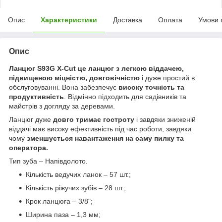
Опис
Характеристики
Доставка
Оплата
Умови 
Опис
Ланцюг S93G X-Cut це ланцюг з легкою віддачею,
підвищеною міцністю, довговічністю
і дуже простий в
обслуговуванні. Вона забезпечує
високу точність та
продуктивність
. Відмінно підходить для садівників та
майстрів з догляду за деревами.
Ланцюг дуже
довго тримає гостроту
і завдяки зниженій
віддачі має високу ефективність під час роботи, завдяки
чому
зменшується навантаження на саму пилку та
оператора.
Тип зуба – Напівдолото.
Кількість ведучих ланок – 57 шт.;
Кількість ріжучих зубів – 28 шт.;
Крок ланцюга – 3/8";
Ширина паза – 1,3 мм;