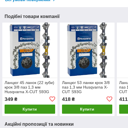
Подібні товари компанії
Ланцюг 45 ланок (22 зуби)
Ланцюг 53 ланки крок 3/8
Ланц
крок 3/8 паз 1,3 мм
паз 1,3 мм Husqvarna X-
паз 
Husqvarna X-CUT S93G
CUT S93G
CUT 
349
418
411
₴
₴
Купити
Купити
Акційні пропозиції та новинки