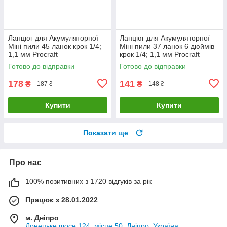
Ланцюг для Акумуляторної
Ланцюг для Акумуляторної
Міні пили 45 ланок крок 1/4;
Міні пили 37 ланок 6 дюймів
1,1 мм Procraft
крок 1/4; 1,1 мм Procraft
Готово до відправки
Готово до відправки
178
141
₴
₴
187 ₴
148 ₴
Купити
Купити
Показати ще
Про нас
100% позитивних з 1720 відгуків за рік
Працює з 28.01.2022
м. Дніпро
Донецьке шосе 124, місце 50, Дніпро, Україна