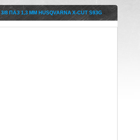
3/8 ПАЗ 1,3 ММ HUSQVARNA X-CUT S93G