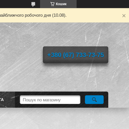
Кошик
айближчого робочого дня (10.08).
+380 (67) 733-73-75
ТА