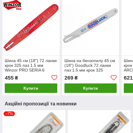
Шина 45 см (18") 72 ланки
Шина на бензопилу 45 см
Шина
крок 325 паз 1.5 мм
(18") Goodluck 72 ланки
крок
Winzor PRO SERIA 6
паз 1.5 мм крок 325
ARC
заклепок
455
269
621
₴
₴
Купити
Купити
Акційні пропозиції та новинки
–7%