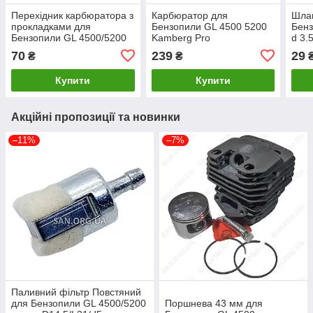
Перехідник карбюратора з
Карбюратор для
Шлан
прокладками для
Бензопили GL 4500 5200
Бенз
Бензопили GL 4500/5200
Kamberg Pro
d 3.
(NOKER)
70
239
29
₴
₴
Купити
Купити
Акційні пропозиції та новинки
–11%
–7%
Паливний фільтр Повстяний
для Бензопили GL 4500/5200
Поршнева 43 мм для