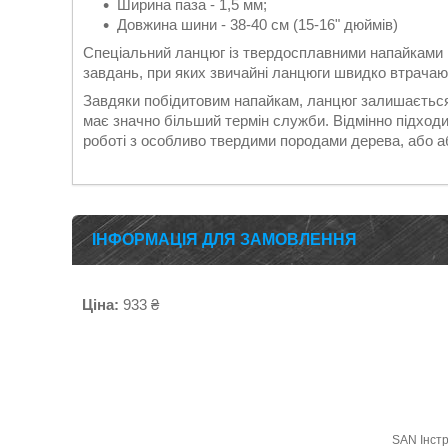
Ширина паза - 1,5 мм;
Довжина шини - 38-40 см (15-16" дюймів)
Спеціальний ланцюг із твердосплавними напайками
завдань, при яких звичайні ланцюги швидко втрачаю
Завдяки побідитовим напайкам, ланцюг залишається 
має значно більший термін служби. Відмінно підход
роботі з особливо твердими породами дерева, або аб
ІНФОРМАЦІЯ ДЛЯ ЗАМОВЛЕННЯ
Ціна:
933 ₴