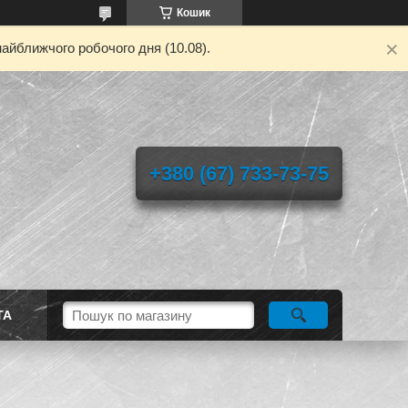
Кошик
айближчого робочого дня (10.08).
+380 (67) 733-73-75
ТА